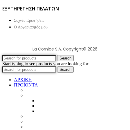
ΕΞΥΠΗΡΕΤΗΣΗ ΠΕΛΑΤΩΝ
Συχνές Ερωτήσεις
Ο Λογαριασμός μου
La Cornice S.A. Copyright© 2026
Search
Start typing to see products you are looking for.
Search
ΑΡΧΙΚΗ
ΠΡΟΪΟΝΤΑ
Προϊοντικός Κατάλογος
Κορνίζες
Βέργες & τετραγωνισμένες
Τεχνική παλαίωση & ζωγραφική
Επιπλέον προϊόντα
Πασπαρτού
Έργα
Ελλείψεις