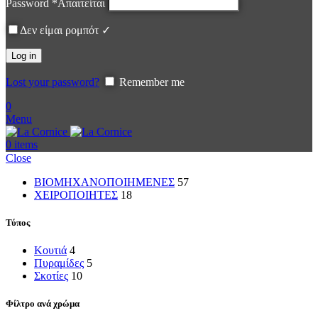
Password
*
Απαιτείται
Δεν είμαι ρομπότ ✓
Log in
Lost your password?
Remember me
0
Menu
0
items
Close
ΒΙΟΜΗΧΑΝΟΠΟΙΗΜΕΝΕΣ
57
ΧΕΙΡΟΠΟΙΗΤΕΣ
18
Τύπος
Κουτιά
4
Πυραμίδες
5
Σκοτίες
10
Φίλτρο ανά χρώμα