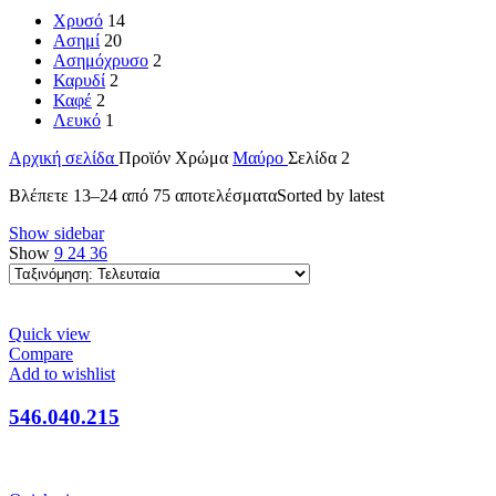
Χρυσό
14
Ασημί
20
Ασημόχρυσο
2
Καρυδί
2
Καφέ
2
Λευκό
1
Αρχική σελίδα
Προϊόν Χρώμα
Μαύρο
Σελίδα 2
Βλέπετε 13–24 από 75 αποτελέσματα
Sorted by latest
Show sidebar
Show
9
24
36
Quick view
Compare
Add to wishlist
546.040.215