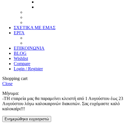
Προσφορές
Έτοιμα Προϊόντα
Τζάμια
Πλάτες
Καθρέπτες
ΣΧΕΤΙΚΑ ΜΕ ΕΜΑΣ
ΕΡΓΑ
Ζωγραφική
Χαρακτική
ΕΠΙΚΟΙΝΩΝΙΑ
BLOG
Wishlist
Compare
Login / Register
Shopping cart
Close
Μήνυμα:
-ΤΗ εταιρεία μας θα παραμείνει κλειστή από 1 Αυγούστου έως 23
Αυγούστου λόγω καλοκαιρινών διακοπών. Σας ευχόμαστε καλό
καλοκαίρι!!!
Ενημερώθηκα ευχασριστώ