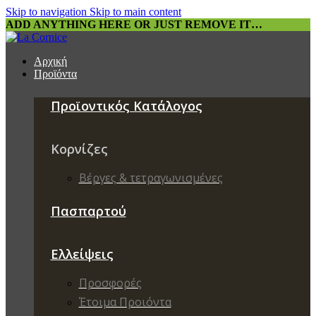
Skip to navigation
Skip to main content
ADD ANYTHING HERE OR JUST REMOVE IT…
Αρχική
Προϊόντα
Προϊοντικός Κατάλογος
Κορνίζες
Βέργες & τετραγωνισμένες
Πασπαρτού
Ελλείψεις
Προσφορές
Έτοιμα Προιόντα