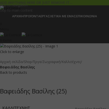
ADD ANYTHING HERE OR JUST REMOVE IT…
Skip to navigation
Skip to main content
ΑΡΧΙΚΉ
ΠΡΟΪΌΝΤΑ
ΈΡΓΑ
ΣΧΕΤΙΚΆ ΜΕ ΕΜΆΣ
ΕΠΙΚΟΙΝΩΝΊΑ
0
Menu
0
items
Click to enlarge
Αρχική σελίδα
Shop
Έργα
Ζωγραφική
Καλλιτέχνες
Βαφειάδης Βασίλης
Back to products
Βαφειάδης Βασίλης (25)
ΚΑΛΛΙΤΈΧΝΗΣ
Βαφειάδης Βασίλης