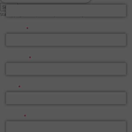
Search
Start typing to see products you are looking for.
Επώνυμο
Τηλέφωνο
Email
Μήνυμα