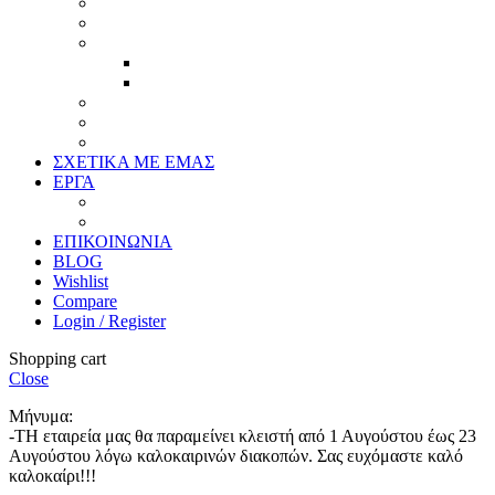
Πασπαρτού
Έργα
Ελλείψεις
Προσφορές
Έτοιμα Προϊόντα
Τζάμια
Πλάτες
Καθρέπτες
ΣΧΕΤΙΚΑ ΜΕ ΕΜΑΣ
ΕΡΓΑ
Ζωγραφική
Χαρακτική
ΕΠΙΚΟΙΝΩΝΙΑ
BLOG
Wishlist
Compare
Login / Register
Shopping cart
Close
Μήνυμα:
-ΤΗ εταιρεία μας θα παραμείνει κλειστή από 1 Αυγούστου έως 23
Αυγούστου λόγω καλοκαιρινών διακοπών. Σας ευχόμαστε καλό
καλοκαίρι!!!