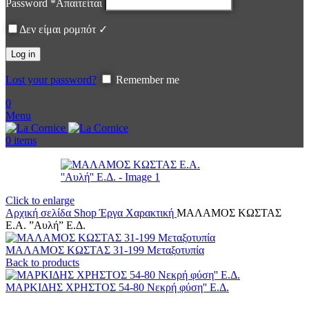
Password
*
Απαιτείται
Δεν είμαι ρομπότ ✓
Log in
Lost your password?
Remember me
0
Menu
0
items
Click to enlarge
Αρχική σελίδα
Shop
Έργα
Χαρακτική
ΜΑΛΑΜΟΣ ΚΩΣΤΑΣ
Ε.Α. ”Αυλή” Ε.Δ.
ΜΑΛΑΜΟΣ ΚΩΣΤΑΣ 31-199 Μεταξοτυπία
Back to products
ΜΑΡΚΙΔΗΣ ΧΡΗΣΤΟΣ 54-80 Νεκρή φύση'' Ε.Δ.