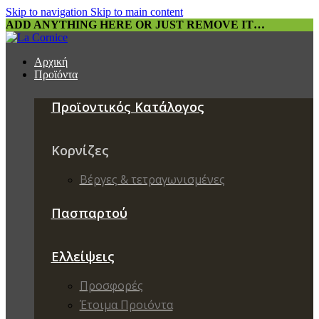
Skip to navigation
Skip to main content
ADD ANYTHING HERE OR JUST REMOVE IT…
Αρχική
Προϊόντα
Προϊοντικός Κατάλογος
Κορνίζες
Βέργες & τετραγωνισμένες
Πασπαρτού
Ελλείψεις
Προσφορές
Έτοιμα Προιόντα