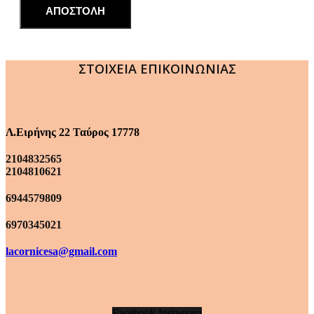
ΑΠΟΣΤΟΛΗ
ΣΤΟΙΧΕΙΑ ΕΠΙΚΟΙΝΩΝΙΑΣ
Λ.Ειρήνης 22 Ταύρος 17778
2104832565
2104810621
6944579809
6970345021
lacornicesa@gmail.com
Facebook
Instagram