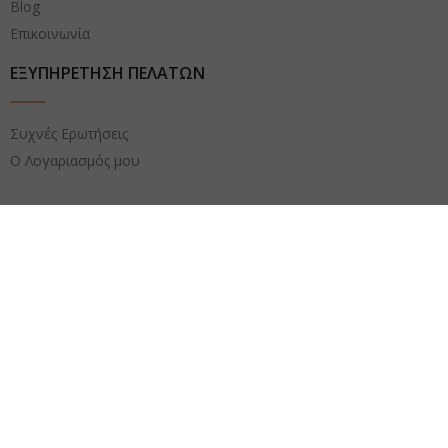
Blog
Επικοινωνία
ΕΞΥΠΗΡΕΤΗΣΗ ΠΕΛΑΤΩΝ
Συχνές Ερωτήσεις
Ο Λογαριασμός μου
La Cornice S.A. Copyright© 2026
Κάντε μας μία Ερώτηση
Όνομα
Search
Start typing to see products you are looking for.