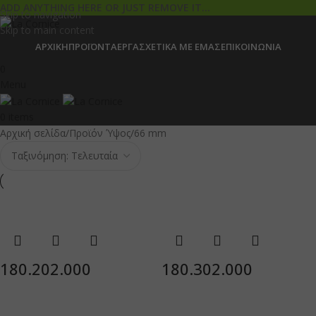
ADD ANYTHING HERE OR JUST REMOVE IT…
Skip to navigation
Skip to main content
ΑΡΧΙΚΉ
ΠΡΟΪΌΝΤΑ
ΈΡΓΑ
ΣΧΕΤΙΚΆ ΜΕ ΕΜΆΣ
ΕΠΙΚΟΙΝΩΝΊΑ
0
Menu
0
items
Αρχική σελίδα
Προϊόν Ύψος
66 mm
180.202.000
180.302.000