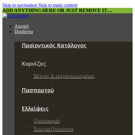
Skip to navigation
Skip to main content
ADD ANYTHING HERE OR JUST REMOVE IT…
Αρχική
Προϊόντα
Προϊοντικός Κατάλογος
Κορνίζες
Βέργες & τετραγωνισμένες
Πασπαρτού
Ελλείψεις
Προσφορές
Έτοιμα Προιόντα