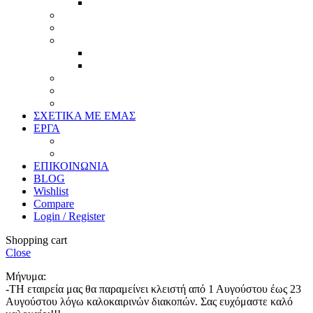
Επιπλέον προϊόντα
Πασπαρτού
Έργα
Ελλείψεις
Προσφορές
Έτοιμα Προϊόντα
Τζάμια
Πλάτες
Καθρέπτες
ΣΧΕΤΙΚΑ ΜΕ ΕΜΑΣ
ΕΡΓΑ
Ζωγραφική
Χαρακτική
ΕΠΙΚΟΙΝΩΝΙΑ
BLOG
Wishlist
Compare
Login / Register
Shopping cart
Close
Μήνυμα:
-ΤΗ εταιρεία μας θα παραμείνει κλειστή από 1 Αυγούστου έως 23
Αυγούστου λόγω καλοκαιρινών διακοπών. Σας ευχόμαστε καλό