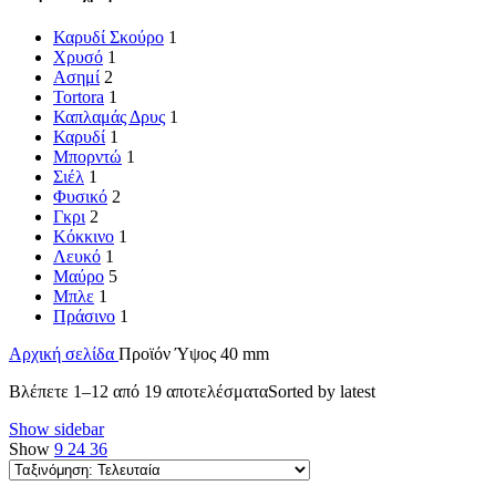
Καρυδί Σκούρο
1
Χρυσό
1
Ασημί
2
Tortora
1
Καπλαμάς Δρυς
1
Καρυδί
1
Μπορντώ
1
Σιέλ
1
Φυσικό
2
Γκρι
2
Κόκκινο
1
Λευκό
1
Μαύρο
5
Μπλε
1
Πράσινο
1
Αρχική σελίδα
Προϊόν Ύψος
40 mm
Βλέπετε 1–12 από 19 αποτελέσματα
Sorted by latest
Show sidebar
Show
9
24
36