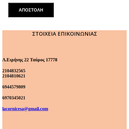
ΑΠΟΣΤΟΛΗ
ΣΤΟΙΧΕΙΑ ΕΠΙΚΟΙΝΩΝΙΑΣ
Λ.Ειρήνης 22 Ταύρος 17778
2104832565
2104810621
6944579809
6970345021
lacornicesa@gmail.com