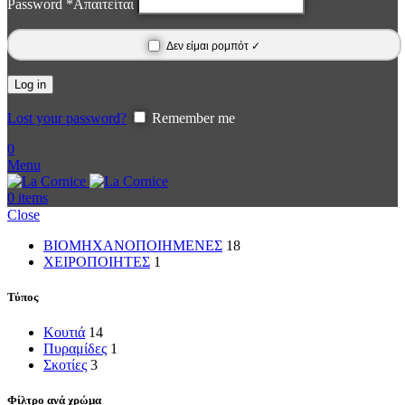
Password
*
Απαιτείται
Δεν είμαι ρομπότ ✓
Log in
Lost your password?
Remember me
0
Menu
0
items
Close
ΒΙΟΜΗΧΑΝΟΠΟΙΗΜΕΝΕΣ
18
ΧΕΙΡΟΠΟΙΗΤΕΣ
1
Τύπος
Κουτιά
14
Πυραμίδες
1
Σκοτίες
3
Φίλτρο ανά χρώμα