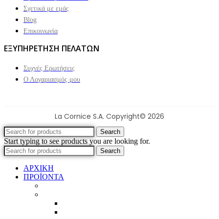
Σχετικά με εμάς
Blog
Επικοινωνία
ΕΞΥΠΗΡΕΤΗΣΗ ΠΕΛΑΤΩΝ
Συχνές Ερωτήσεις
Ο Λογαριασμός μου
La Cornice S.A. Copyright© 2026
Search
Start typing to see products you are looking for.
Search
ΑΡΧΙΚΗ
ΠΡΟΪΟΝΤΑ
Προϊοντικός Κατάλογος
Κορνίζες
Βέργες & τετραγωνισμένες
Τεχνική παλαίωση & ζωγραφική