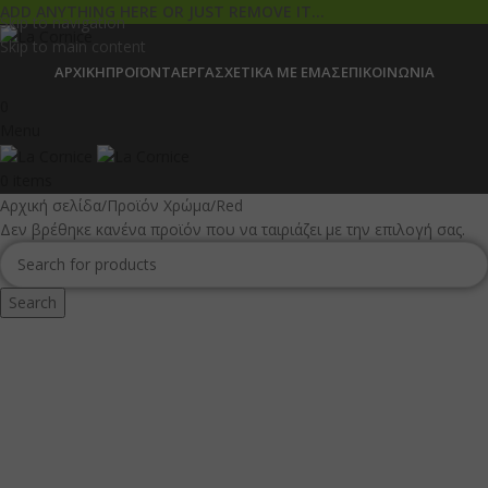
ADD ANYTHING HERE OR JUST REMOVE IT…
Skip to navigation
Skip to main content
ΑΡΧΙΚΉ
ΠΡΟΪΌΝΤΑ
ΈΡΓΑ
ΣΧΕΤΙΚΆ ΜΕ ΕΜΆΣ
ΕΠΙΚΟΙΝΩΝΊΑ
0
Menu
0
items
Αρχική σελίδα
Προϊόν Χρώμα
Red
Δεν βρέθηκε κανένα προϊόν που να ταιριάζει με την επιλογή σας.
Search