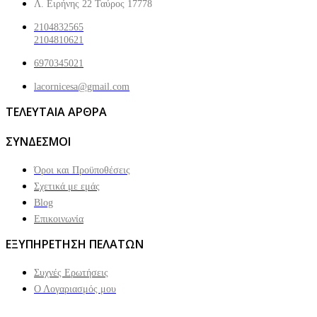
Λ. Ειρήνης 22 Ταύρος 17778
2104832565
2104810621
6970345021
lacornicesa@gmail.com
ΤΕΛΕΥΤΑΙΑ ΑΡΘΡΑ
ΣΥΝΔΕΣΜΟΙ
Όροι και Προϋποθέσεις
Σχετικά με εμάς
Blog
Επικοινωνία
ΕΞΥΠΗΡΕΤΗΣΗ ΠΕΛΑΤΩΝ
Συχνές Ερωτήσεις
Ο Λογαριασμός μου