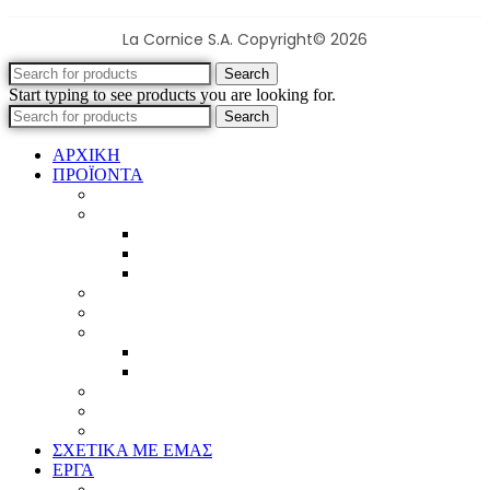
La Cornice S.A. Copyright© 2026
Search
Start typing to see products you are looking for.
Search
ΑΡΧΙΚΗ
ΠΡΟΪΟΝΤΑ
Προϊοντικός Κατάλογος
Κορνίζες
Βέργες & τετραγωνισμένες
Τεχνική παλαίωση & ζωγραφική
Επιπλέον προϊόντα
Πασπαρτού
Έργα
Ελλείψεις
Προσφορές
Έτοιμα Προϊόντα
Τζάμια
Πλάτες
Καθρέπτες
ΣΧΕΤΙΚΑ ΜΕ ΕΜΑΣ
ΕΡΓΑ
Ζωγραφική