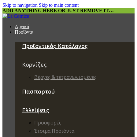
Skip to navigation
Skip to main content
ADD ANYTHING HERE OR JUST REMOVE IT…
Αρχική
Προϊόντα
Προϊοντικός Κατάλογος
Κορνίζες
Βέργες & τετραγωνισμένες
Πασπαρτού
Ελλείψεις
Προσφορές
Έτοιμα Προιόντα