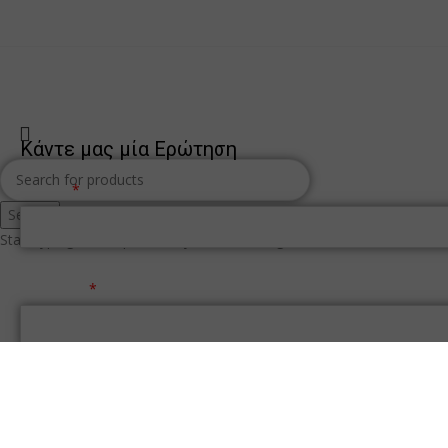
Κάντε μας μία Ερώτηση
Όνομα
Search
Start typing to see products you are looking for.
Επώνυμο
Τηλέφωνο