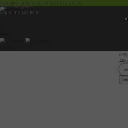
ADD ANYTHING HERE OR JUST REMOVE IT…
Skip to navigation
Skip to main content
Α
0
Menu
0
items
Αρχι
Δεν 
Sea