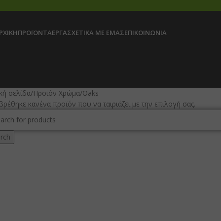
ΡΧΙΚΉ
ΠΡΟΪΌΝΤΑ
ΈΡΓΑ
ΣΧΕΤΙΚΆ ΜΕ ΕΜΆΣ
ΕΠΙΚΟΙΝΩΝΊΑ
κή σελίδα
Προϊόν Χρώμα
Oaks
βρέθηκε κανένα προϊόν που να ταιριάζει με την επιλογή σας.
rch