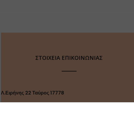
ΣΤΟΙΧΕΙΑ ΕΠΙΚΟΙΝΩΝΙΑΣ
Λ.Ειρήνης 22 Ταύρος 17778
2104832565
2104810621