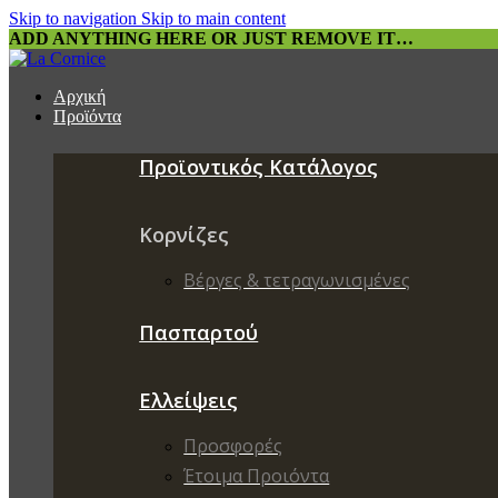
Skip to navigation
Skip to main content
ADD ANYTHING HERE OR JUST REMOVE IT…
Αρχική
Προϊόντα
Προϊοντικός Κατάλογος
Κορνίζες
Βέργες & τετραγωνισμένες
Πασπαρτού
Ελλείψεις
Προσφορές
Έτοιμα Προιόντα