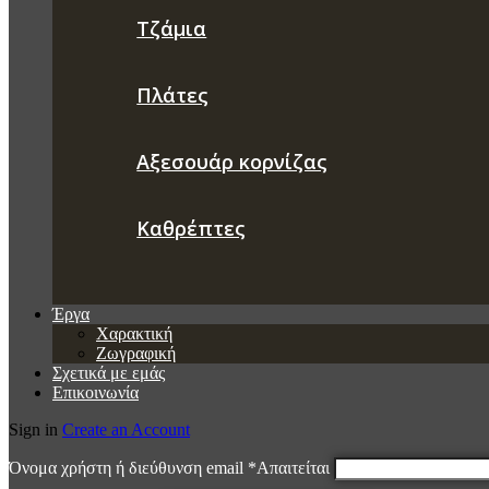
Τζάμια
Πλάτες
Αξεσουάρ κορνίζας
Καθρέπτες
Έργα
Χαρακτική
Ζωγραφική
Σχετικά με εμάς
Επικοινωνία
Sign in
Create an Account
Όνομα χρήστη ή διεύθυνση email
*
Απαιτείται