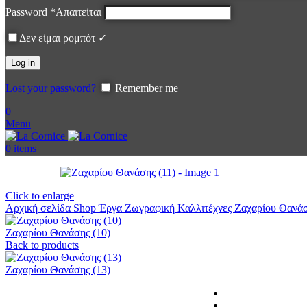
Password
*
Απαιτείται
Δεν είμαι ρομπότ ✓
Log in
Lost your password?
Remember me
0
Menu
0
items
Click to enlarge
Αρχική σελίδα
Shop
Έργα
Ζωγραφική
Καλλιτέχνες
Ζαχαρίου Θανά
Ζαχαρίου Θανάσης (10)
Back to products
Ζαχαρίου Θανάσης (13)