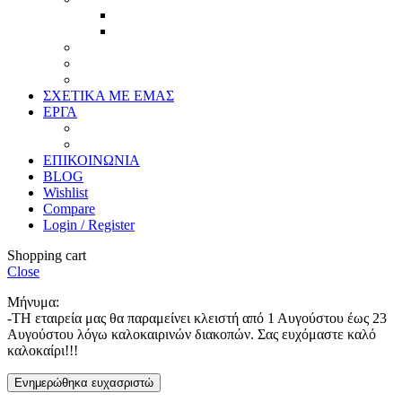
Προσφορές
Έτοιμα Προϊόντα
Τζάμια
Πλάτες
Καθρέπτες
ΣΧΕΤΙΚΑ ΜΕ ΕΜΑΣ
ΕΡΓΑ
Ζωγραφική
Χαρακτική
ΕΠΙΚΟΙΝΩΝΙΑ
BLOG
Wishlist
Compare
Login / Register
Shopping cart
Close
Μήνυμα:
-ΤΗ εταιρεία μας θα παραμείνει κλειστή από 1 Αυγούστου έως 23
Αυγούστου λόγω καλοκαιρινών διακοπών. Σας ευχόμαστε καλό
καλοκαίρι!!!
Ενημερώθηκα ευχασριστώ