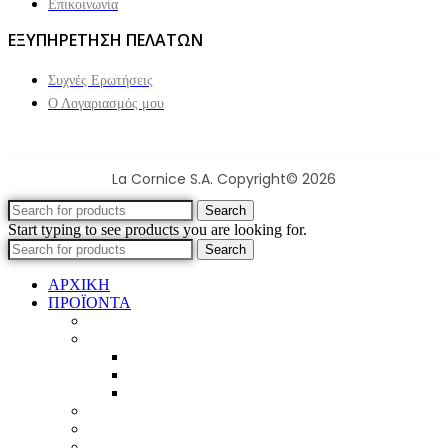
Επικοινωνία
ΕΞΥΠΗΡΕΤΗΣΗ ΠΕΛΑΤΩΝ
Συχνές Ερωτήσεις
Ο Λογαριασμός μου
La Cornice S.A. Copyright© 2026
Search
Start typing to see products you are looking for.
Search
ΑΡΧΙΚΗ
ΠΡΟΪΟΝΤΑ
Προϊοντικός Κατάλογος
Κορνίζες
Βέργες & τετραγωνισμένες
Τεχνική παλαίωση & ζωγραφική
Επιπλέον προϊόντα
Πασπαρτού
Έργα
Ελλείψεις