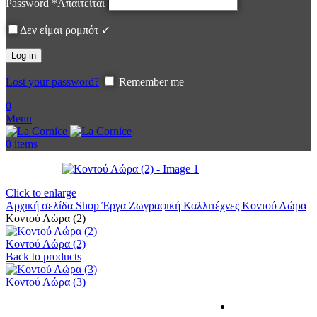
Password
*
Απαιτείται
Δεν είμαι ρομπότ ✓
Log in
Lost your password?
Remember me
0
Menu
0
items
Click to enlarge
Αρχική σελίδα
Shop
Έργα
Ζωγραφική
Καλλιτέχνες
Κοντού Λώρα
Κοντού Λώρα (2)
Κοντού Λώρα (2)
Back to products
Κοντού Λώρα (3)