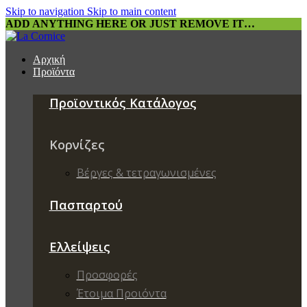
Skip to navigation
Skip to main content
ADD ANYTHING HERE OR JUST REMOVE IT…
Αρχική
Προϊόντα
Προϊοντικός Κατάλογος
Κορνίζες
Βέργες & τετραγωνισμένες
Πασπαρτού
Ελλείψεις
Προσφορές
Έτοιμα Προιόντα