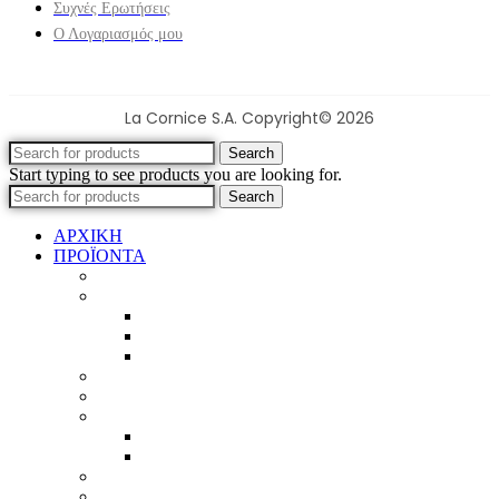
Συχνές Ερωτήσεις
Ο Λογαριασμός μου
La Cornice S.A. Copyright© 2026
Search
Start typing to see products you are looking for.
Search
ΑΡΧΙΚΗ
ΠΡΟΪΟΝΤΑ
Προϊοντικός Κατάλογος
Κορνίζες
Βέργες & τετραγωνισμένες
Τεχνική παλαίωση & ζωγραφική
Επιπλέον προϊόντα
Πασπαρτού
Έργα
Ελλείψεις
Προσφορές
Έτοιμα Προϊόντα
Τζάμια
Πλάτες