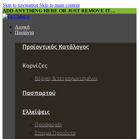
Skip to navigation
Skip to main content
ADD ANYTHING HERE OR JUST REMOVE IT…
Αρχική
Προϊόντα
Προϊοντικός Κατάλογος
Κορνίζες
Βέργες & τετραγωνισμένες
Πασπαρτού
Ελλείψεις
Προσφορές
Έτοιμα Προιόντα