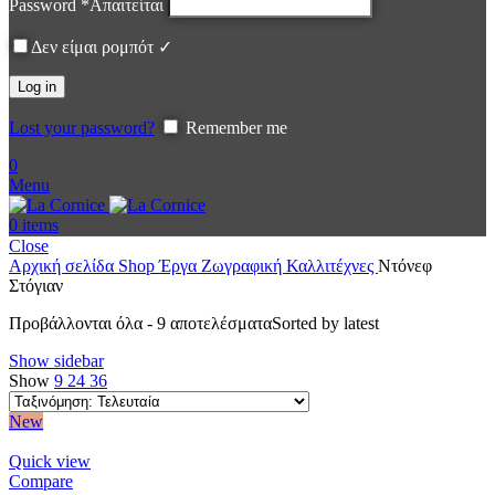
Password
*
Απαιτείται
Δεν είμαι ρομπότ ✓
Log in
Lost your password?
Remember me
0
Menu
0
items
Close
Αρχική σελίδα
Shop
Έργα
Ζωγραφική
Καλλιτέχνες
Ντόνεφ
Στόγιαν
Προβάλλονται όλα - 9 αποτελέσματα
Sorted by latest
Show sidebar
Show
9
24
36
New
Quick view
Compare