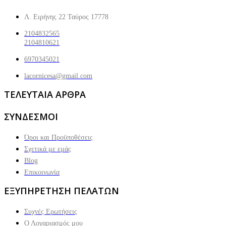
Λ. Ειρήνης 22 Ταύρος 17778
2104832565
2104810621
6970345021
lacornicesa@gmail.com
ΤΕΛΕΥΤΑΙΑ ΑΡΘΡΑ
ΣΥΝΔΕΣΜΟΙ
Όροι και Προϋποθέσεις
Σχετικά με εμάς
Blog
Επικοινωνία
ΕΞΥΠΗΡΕΤΗΣΗ ΠΕΛΑΤΩΝ
Συχνές Ερωτήσεις
Ο Λογαριασμός μου