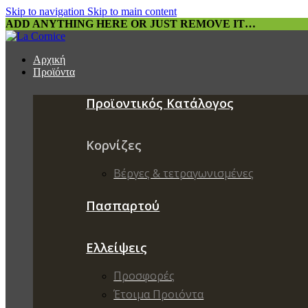
Skip to navigation
Skip to main content
ADD ANYTHING HERE OR JUST REMOVE IT…
Αρχική
Προϊόντα
Προϊοντικός Κατάλογος
Κορνίζες
Βέργες & τετραγωνισμένες
Πασπαρτού
Ελλείψεις
Προσφορές
Έτοιμα Προιόντα