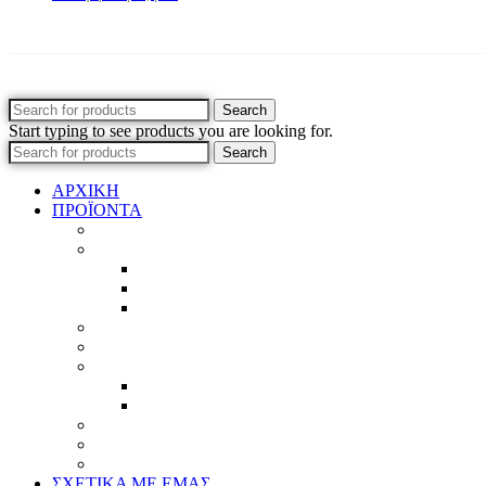
Search
Start typing to see products you are looking for.
Search
ΑΡΧΙΚΗ
ΠΡΟΪΟΝΤΑ
Προϊοντικός Κατάλογος
Κορνίζες
Βέργες & τετραγωνισμένες
Τεχνική παλαίωση & ζωγραφική
Επιπλέον προϊόντα
Πασπαρτού
Έργα
Ελλείψεις
Προσφορές
Έτοιμα Προϊόντα
Τζάμια
Πλάτες
Καθρέπτες
ΣΧΕΤΙΚΑ ΜΕ ΕΜΑΣ