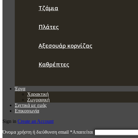
Τζάμια
Πλάτες
Αξεσουάρ κορνίζας
Καθρέπτες
Έργα
Χαρακτική
Ζωγραφική
Σχετικά με εμάς
Επικοινωνία
Sign in
Create an Account
Όνομα χρήστη ή διεύθυνση email
*
Απαιτείται