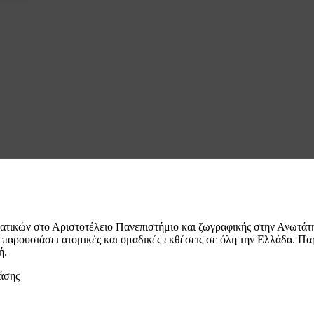
τικών στο Αριστοτέλειο Πανεπιστήμιο και ζωγραφικής στην Ανωτάτη
 παρουσιάσει ατομικές και ομαδικές εκθέσεις σε όλη την Ελλάδα. Πα
ή.
άσης