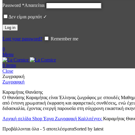
Password
*
Απαιτείται
Δεν είμαι ρομπότ ✓
Log in
Lost your password?
Remember me
0
Menu
0
items
Close
Ζωγραφική
Ζωγραφική
Καραμήτας Θανάσης
Ο Θανάσης Καραμήτας είναι Έλληνας ζωγράφος με σπουδές Μαθημα
από έντονη χρωματική έκφραση και αφαιρετικές συνθέσεις, ενώ έχει
διδασκαλία, έχοντας ενεργή παρουσία στη σύγχρονη εικαστική σκην
Αρχική σελίδα
Shop
Έργα
Ζωγραφική
Καλλιτέχνες
Καραμήτας Θαν
Προβάλλονται όλα - 5 αποτελέσματα
Sorted by latest