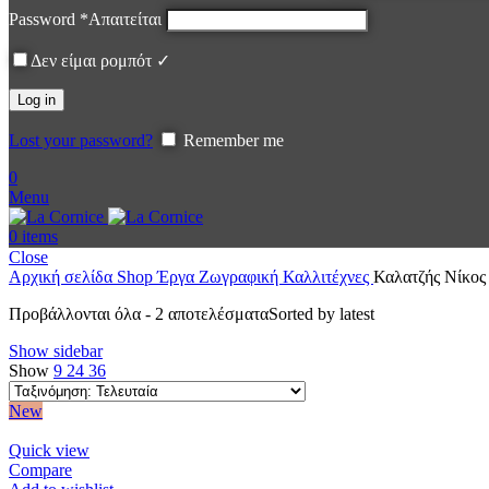
Password
*
Απαιτείται
Δεν είμαι ρομπότ ✓
Log in
Lost your password?
Remember me
0
Menu
0
items
Close
Αρχική σελίδα
Shop
Έργα
Ζωγραφική
Καλλιτέχνες
Καλατζής Νίκος
Προβάλλονται όλα - 2 αποτελέσματα
Sorted by latest
Show sidebar
Show
9
24
36
New
Quick view
Compare