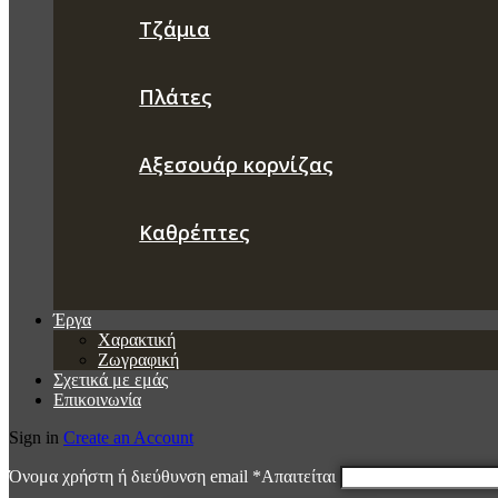
Τζάμια
Πλάτες
Αξεσουάρ κορνίζας
Καθρέπτες
Έργα
Χαρακτική
Ζωγραφική
Σχετικά με εμάς
Επικοινωνία
Sign in
Create an Account
Όνομα χρήστη ή διεύθυνση email
*
Απαιτείται