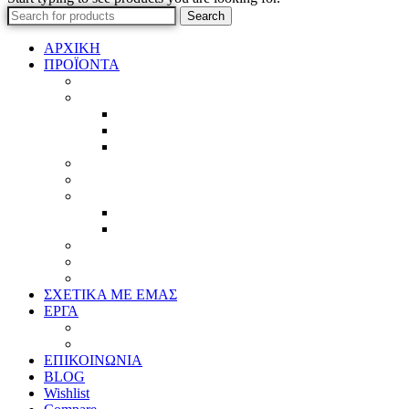
Search
ΑΡΧΙΚΗ
ΠΡΟΪΟΝΤΑ
Προϊοντικός Κατάλογος
Κορνίζες
Βέργες & τετραγωνισμένες
Τεχνική παλαίωση & ζωγραφική
Επιπλέον προϊόντα
Πασπαρτού
Έργα
Ελλείψεις
Προσφορές
Έτοιμα Προϊόντα
Τζάμια
Πλάτες
Καθρέπτες
ΣΧΕΤΙΚΑ ΜΕ ΕΜΑΣ
ΕΡΓΑ
Ζωγραφική
Χαρακτική
ΕΠΙΚΟΙΝΩΝΙΑ
BLOG
Wishlist