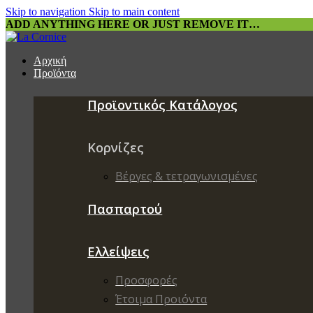
Skip to navigation
Skip to main content
ADD ANYTHING HERE OR JUST REMOVE IT…
Αρχική
Προϊόντα
Προϊοντικός Κατάλογος
Κορνίζες
Βέργες & τετραγωνισμένες
Πασπαρτού
Ελλείψεις
Προσφορές
Έτοιμα Προιόντα