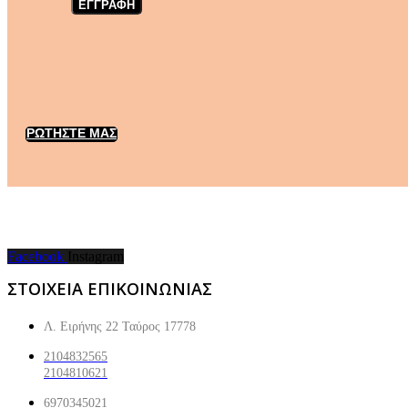
ΕΓΓΡΑΦΗ
ΡΩΤΗΣΤΕ ΜΑΣ
Facebook
Instagram
ΣΤΟΙΧΕΙΑ ΕΠΙΚΟΙΝΩΝΙΑΣ
Λ. Ειρήνης 22 Ταύρος 17778
2104832565
2104810621
6970345021