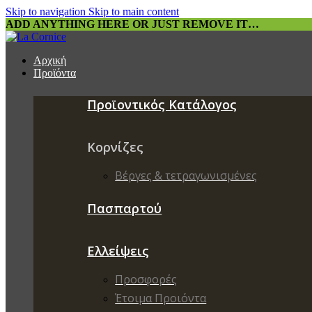
Skip to navigation
Skip to main content
ADD ANYTHING HERE OR JUST REMOVE IT…
Αρχική
Προϊόντα
Προϊοντικός Κατάλογος
Κορνίζες
Βέργες & τετραγωνισμένες
Πασπαρτού
Ελλείψεις
Προσφορές
Έτοιμα Προιόντα