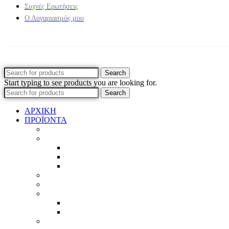
Συχνές Ερωτήσεις
Ο Λογαριασμός μου
Search
Start typing to see products you are looking for.
Search
ΑΡΧΙΚΗ
ΠΡΟΪΟΝΤΑ
Προϊοντικός Κατάλογος
Κορνίζες
Βέργες & τετραγωνισμένες
Τεχνική παλαίωση & ζωγραφική
Επιπλέον προϊόντα
Πασπαρτού
Έργα
Ελλείψεις
Προσφορές
Έτοιμα Προϊόντα
Τζάμια