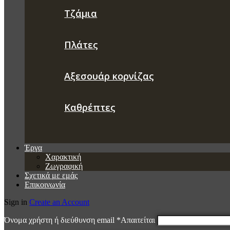
Τζάμια
Πλάτες
Αξεσουάρ κορνίζας
Καθρέπτες
Έργα
Χαρακτική
Ζωγραφική
Σχετικά με εμάς
Επικοινωνία
Sign in
Create an Account
Όνομα χρήστη ή διεύθυνση email
*
Απαιτείται