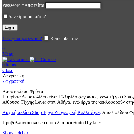
Password
*
Απαιτείται
Δεν είμαι ρομπότ ✓
Log in
Lost your password?
Remember me
0
Menu
0
items
Close
Ζωγραφική
Ζωγραφική
Αποστολίδου Φρίντα
Η Φρίντα Αποστολίδου είναι Ελληνίδα ζωγράφος, γνωστή για ελαιογ
Αίθουσα Τέχνης Lever στην Αθήνα, ενώ έργα της κυκλοφορούν στην
Αρχική σελίδα
Shop
Έργα
Ζωγραφική
Καλλιτέχνες
Αποστολίδου Φρ
Προβάλλονται όλα - 6 αποτελέσματα
Sorted by latest
Show sidebar