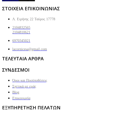
ΣΤΟΙΧΕΙΑ ΕΠΙΚΟΙΝΩΝΙΑΣ
Λ. Ειρήνης 22 Ταύρος 17778
2104832565
2104810621
6970345021
lacornicesa@gmail.com
ΤΕΛΕΥΤΑΙΑ ΑΡΘΡΑ
ΣΥΝΔΕΣΜΟΙ
Όροι και Προϋποθέσεις
Σχετικά με εμάς
Blog
Επικοινωνία
ΕΞΥΠΗΡΕΤΗΣΗ ΠΕΛΑΤΩΝ