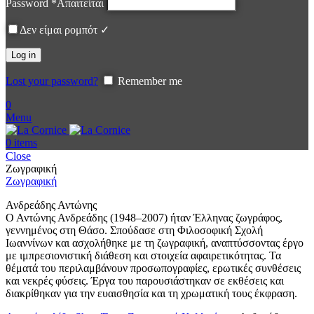
Password
*
Απαιτείται
Δεν είμαι ρομπότ ✓
Log in
Lost your password?
Remember me
0
Menu
0
items
Close
Ζωγραφική
Ζωγραφική
Ανδρεάδης Αντώνης
Ο Αντώνης Ανδρεάδης (1948–2007) ήταν Έλληνας ζωγράφος,
γεννημένος στη Θάσο. Σπούδασε στη Φιλοσοφική Σχολή
Ιωαννίνων και ασχολήθηκε με τη ζωγραφική, αναπτύσσοντας έργο
με ιμπρεσιονιστική διάθεση και στοιχεία αφαιρετικότητας. Τα
θέματά του περιλαμβάνουν προσωπογραφίες, ερωτικές συνθέσεις
και νεκρές φύσεις. Έργα του παρουσιάστηκαν σε εκθέσεις και
διακρίθηκαν για την ευαισθησία και τη χρωματική τους έκφραση.