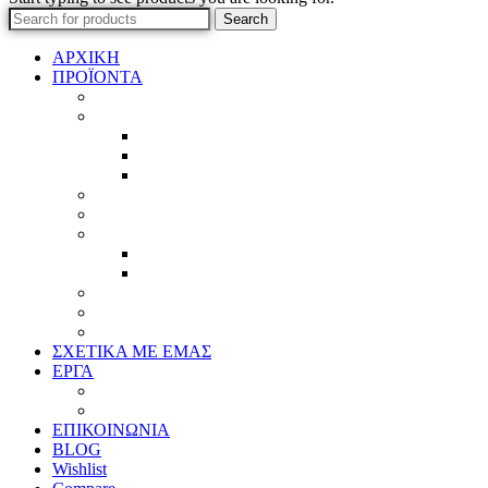
Search
ΑΡΧΙΚΗ
ΠΡΟΪΟΝΤΑ
Προϊοντικός Κατάλογος
Κορνίζες
Βέργες & τετραγωνισμένες
Τεχνική παλαίωση & ζωγραφική
Επιπλέον προϊόντα
Πασπαρτού
Έργα
Ελλείψεις
Προσφορές
Έτοιμα Προϊόντα
Τζάμια
Πλάτες
Καθρέπτες
ΣΧΕΤΙΚΑ ΜΕ ΕΜΑΣ
ΕΡΓΑ
Ζωγραφική
Χαρακτική
ΕΠΙΚΟΙΝΩΝΙΑ
BLOG
Wishlist