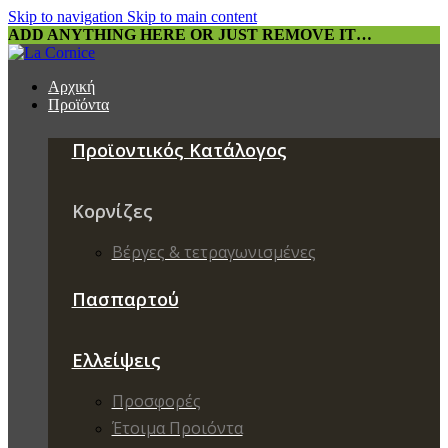
Skip to navigation
Skip to main content
ADD ANYTHING HERE OR JUST REMOVE IT…
Αρχική
Προϊόντα
Προϊοντικός Κατάλογος
Κορνίζες
Βέργες & τετραγωνισμένες
Πασπαρτού
Ελλείψεις
Προσφορές
Έτοιμα Προιόντα