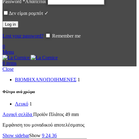
Password
*
Απαιτείται
Δεν είμαι ρομπότ ✓
Log in
Lost your password?
Remember me
0
Menu
0
items
Close
ΒΙΟΜΗΧΑΝΟΠΟΙΗΜΕΝΕΣ
1
Φίλτρο ανά χρώμα
Λευκό
1
Αρχική σελίδα
Προϊόν Πλάτος
49 mm
Εμφάνιση του μοναδικού αποτελέσματος
Show sidebar
Show
9
24
36