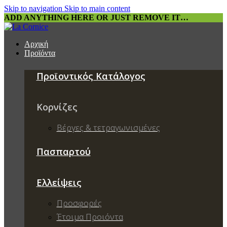
Skip to navigation
Skip to main content
ADD ANYTHING HERE OR JUST REMOVE IT…
Αρχική
Προϊόντα
Προϊοντικός Κατάλογος
Κορνίζες
Βέργες & τετραγωνισμένες
Πασπαρτού
Ελλείψεις
Προσφορές
Έτοιμα Προιόντα