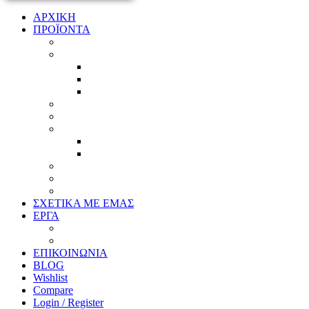
ΑΡΧΙΚΗ
ΠΡΟΪΟΝΤΑ
Προϊοντικός Κατάλογος
Κορνίζες
Βέργες & τετραγωνισμένες
Τεχνική παλαίωση & ζωγραφική
Επιπλέον προϊόντα
Πασπαρτού
Έργα
Ελλείψεις
Προσφορές
Έτοιμα Προϊόντα
Τζάμια
Πλάτες
Καθρέπτες
ΣΧΕΤΙΚΑ ΜΕ ΕΜΑΣ
ΕΡΓΑ
Ζωγραφική
Χαρακτική
ΕΠΙΚΟΙΝΩΝΙΑ
BLOG
Wishlist
Compare
Login / Register