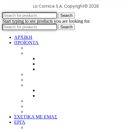
La Cornice S.A. Copyright© 2026
Search
Start typing to see products you are looking for.
Search
ΑΡΧΙΚΗ
ΠΡΟΪΟΝΤΑ
Προϊοντικός Κατάλογος
Κορνίζες
Βέργες & τετραγωνισμένες
Τεχνική παλαίωση & ζωγραφική
Επιπλέον προϊόντα
Πασπαρτού
Έργα
Ελλείψεις
Προσφορές
Έτοιμα Προϊόντα
Τζάμια
Πλάτες
Καθρέπτες
ΣΧΕΤΙΚΑ ΜΕ ΕΜΑΣ
ΕΡΓΑ
Ζωγραφική