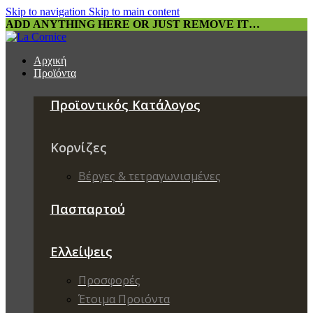
Skip to navigation
Skip to main content
ADD ANYTHING HERE OR JUST REMOVE IT…
Αρχική
Προϊόντα
Προϊοντικός Κατάλογος
Κορνίζες
Βέργες & τετραγωνισμένες
Πασπαρτού
Ελλείψεις
Προσφορές
Έτοιμα Προιόντα