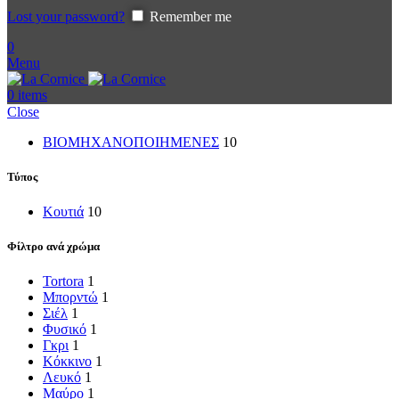
Lost your password?
Remember me
0
Menu
0
items
Close
ΒΙΟΜΗΧΑΝΟΠΟΙΗΜΕΝΕΣ
10
Τύπος
Κουτιά
10
Φίλτρο ανά χρώμα
Tortora
1
Μπορντώ
1
Σιέλ
1
Φυσικό
1
Γκρι
1
Κόκκινο
1
Λευκό
1
Μαύρο
1