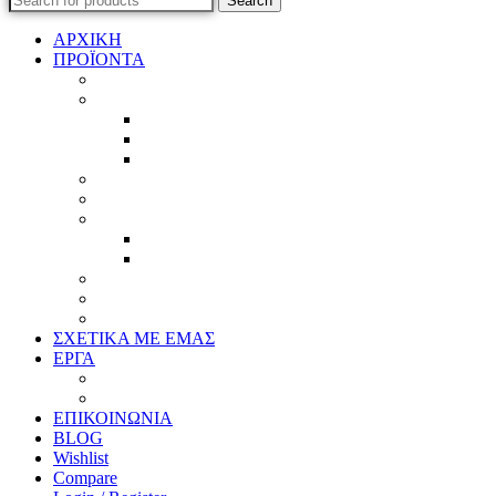
Search
ΑΡΧΙΚΗ
ΠΡΟΪΟΝΤΑ
Προϊοντικός Κατάλογος
Κορνίζες
Βέργες & τετραγωνισμένες
Τεχνική παλαίωση & ζωγραφική
Επιπλέον προϊόντα
Πασπαρτού
Έργα
Ελλείψεις
Προσφορές
Έτοιμα Προϊόντα
Τζάμια
Πλάτες
Καθρέπτες
ΣΧΕΤΙΚΑ ΜΕ ΕΜΑΣ
ΕΡΓΑ
Ζωγραφική
Χαρακτική
ΕΠΙΚΟΙΝΩΝΙΑ
BLOG
Wishlist
Compare