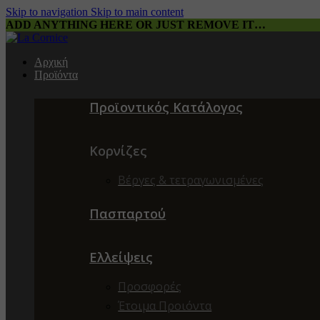
Skip to navigation
Skip to main content
ADD ANYTHING HERE OR JUST REMOVE IT…
Αρχική
Προϊόντα
Προϊοντικός Κατάλογος
Κορνίζες
Βέργες & τετραγωνισμένες
Πασπαρτού
Ελλείψεις
Προσφορές
Έτοιμα Προιόντα