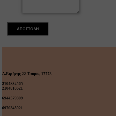
Μήνυμα
ΑΠΟΣΤΟΛΗ
Λ.Ειρήνης 22 Ταύρος 17778
2104832565
2104810621
6944579809
6970345021