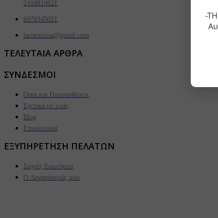
2104810621
-ΤΗ
6970345021
Αυ
lacornicesa@gmail.com
ΤΕΛΕΥΤΑΙΑ ΑΡΘΡΑ
ΣΥΝΔΕΣΜΟΙ
Όροι και Προϋποθέσεις
Σχετικά με εμάς
Blog
Επικοινωνία
ΕΞΥΠΗΡΕΤΗΣΗ ΠΕΛΑΤΩΝ
Συχνές Ερωτήσεις
Ο Λογαριασμός μου