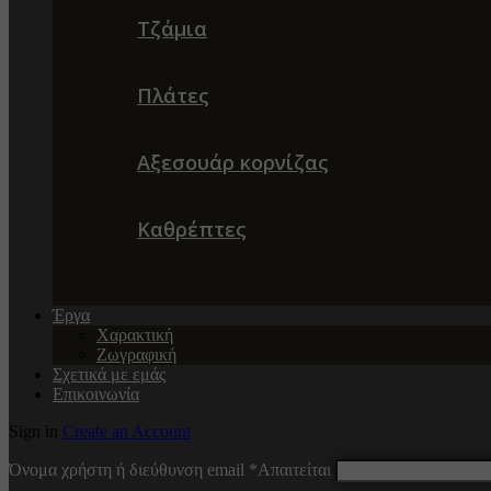
Τζάμια
Πλάτες
Αξεσουάρ κορνίζας
Καθρέπτες
Έργα
Χαρακτική
Ζωγραφική
Σχετικά με εμάς
Επικοινωνία
Sign in
Create an Account
Όνομα χρήστη ή διεύθυνση email
*
Απαιτείται