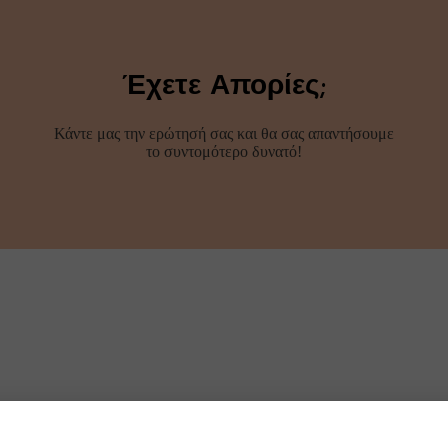
Έχετε Απορίες;
Κάντε μας την ερώτησή σας και θα σας απαντήσουμε
το συντομότερο δυνατό!