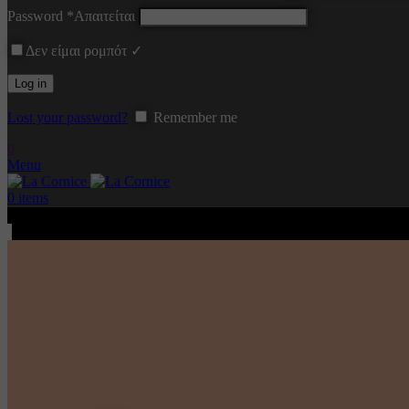
Password
*
Απαιτείται
Δεν είμαι ρομπότ ✓
Log in
Lost your password?
Remember me
0
Menu
0
items
Minutes
Seconds