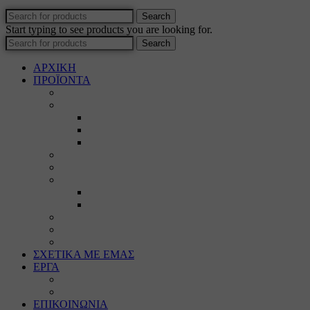
Search
Start typing to see products you are looking for.
Search
ΑΡΧΙΚΗ
ΠΡΟΪΟΝΤΑ
Προϊοντικός Κατάλογος
Κορνίζες
Βέργες & τετραγωνισμένες
Τεχνική παλαίωση & ζωγραφική
Επιπλέον προϊόντα
Πασπαρτού
Έργα
Ελλείψεις
Προσφορές
Έτοιμα Προϊόντα
Τζάμια
Πλάτες
Καθρέπτες
ΣΧΕΤΙΚΑ ΜΕ ΕΜΑΣ
ΕΡΓΑ
Ζωγραφική
Χαρακτική
ΕΠΙΚΟΙΝΩΝΙΑ