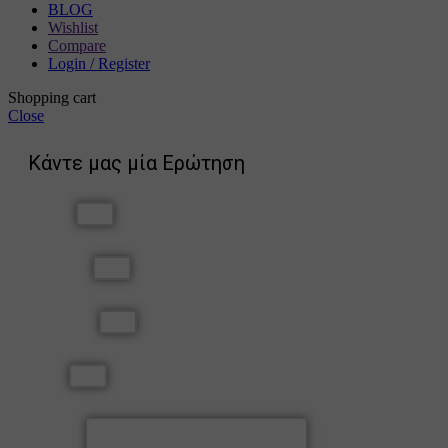
BLOG
Wishlist
Compare
Login / Register
Shopping cart
Close
Κάντε μας μία Ερώτηση
Όνομα
Επώνυμο
Τηλέφωνο
Email