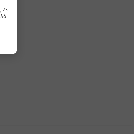
ς 23
αλό